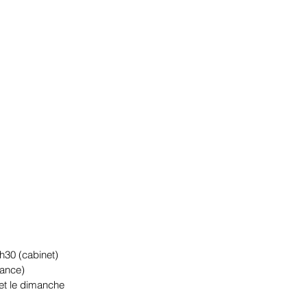
h30 (cabinet)
tance)
et le dimanche​